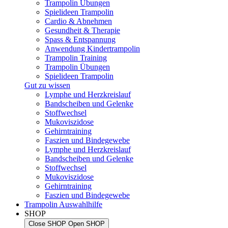
Trampolin Übungen
Spielideen Trampolin
Cardio & Abnehmen
Gesundheit & Therapie
Spass & Entspannung
Anwendung Kindertrampolin
Trampolin Training
Trampolin Übungen
Spielideen Trampolin
Gut zu wissen
Lymphe und Herzkreislauf
Bandscheiben und Gelenke
Stoffwechsel
Mukoviszidose
Gehirntraining
Faszien und Bindegewebe
Lymphe und Herzkreislauf
Bandscheiben und Gelenke
Stoffwechsel
Mukoviszidose
Gehirntraining
Faszien und Bindegewebe
Trampolin Auswahlhilfe
SHOP
Close SHOP
Open SHOP