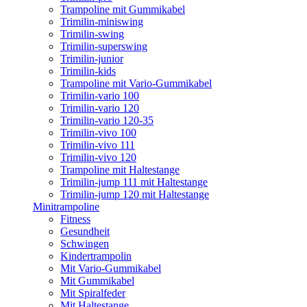
Trampoline mit Gummikabel
Trimilin-miniswing
Trimilin-swing
Trimilin-superswing
Trimilin-junior
Trimilin-kids
Trampoline mit Vario-Gummikabel
Trimilin-vario 100
Trimilin-vario 120
Trimilin-vario 120-35
Trimilin-vivo 100
Trimilin-vivo 111
Trimilin-vivo 120
Trampoline mit Haltestange
Trimilin-jump 111 mit Haltestange
Trimilin-jump 120 mit Haltestange
Minitrampoline
Fitness
Gesundheit
Schwingen
Kindertrampolin
Mit Vario-Gummikabel
Mit Gummikabel
Mit Spiralfeder
Mit Haltestange