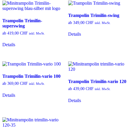
auf.
auf.
Die
Die
Trampolin Trimilin-swing
Optionen
Optionen
Trampolin Trimilin-
können
können
ab
349,00
CHF
inkl. MwSt.
superswing
auf
auf
Dieses
der
der
ab
419,00
CHF
inkl. MwSt.
Details
Produkt
Produktseite
Produktseite
Dieses
weist
gewählt
gewählt
Details
Produkt
mehrere
werden
werden
weist
Varianten
mehrere
auf.
Varianten
Die
auf.
Optionen
Die
können
Trampolin Trimilin-vario 100
Optionen
auf
Trampolin Trimilin-vario 120
können
der
ab
369,00
CHF
inkl. MwSt.
auf
Produktseite
ab
439,00
CHF
inkl. MwSt.
Dieses
der
gewählt
Details
Produkt
Dieses
Produktseite
werden
Details
weist
Produkt
gewählt
mehrere
weist
werden
Varianten
mehrere
auf.
Varianten
Die
auf.
Optionen
Die