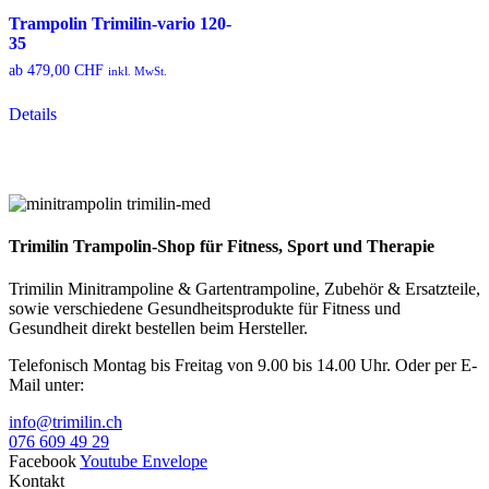
können
Optionen
Trampolin Trimilin-vario 120-
auf
können
35
der
auf
Produktseite
der
ab
479,00
CHF
inkl. MwSt.
gewählt
Produktseite
Dieses
werden
gewählt
Details
Produkt
werden
weist
mehrere
Varianten
auf.
Die
Optionen
Trimilin Trampolin-Shop für Fitness, Sport und Therapie
können
auf
Trimilin Minitrampoline & Gartentrampoline, Zubehör & Ersatzteile,
der
sowie verschiedene Gesundheitsprodukte für Fitness und
Produktseite
Gesundheit direkt bestellen beim Hersteller.
gewählt
werden
Telefonisch Montag bis Freitag von 9.00 bis 14.00 Uhr. Oder per E-
Mail unter:
info@trimilin.ch
076 609 49 29
Facebook
Youtube
Envelope
Kontakt