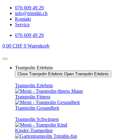
Zum
076 609 49 29
Inhalt
info@trimilin.ch
springen
Kontakt
Service
076 609 49 29
0,00
CHF
0
Warenkorb
Trampolin Erlebnis
Close Trampolin Erlebnis
Open Trampolin Erlebnis
Trampolin Erlebnis
Trampolin Fitness
Trampolin Gesundheit
Trampolin Schwingen
Kinder-Trampoline