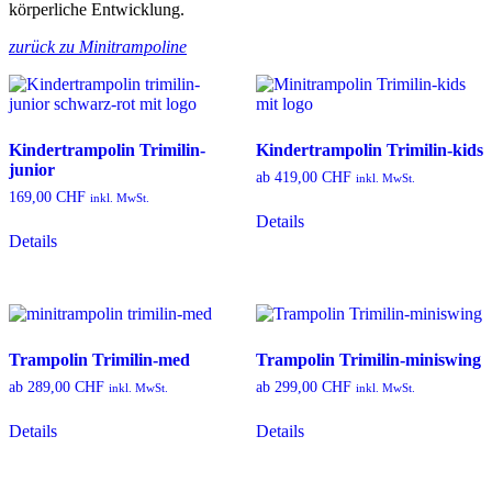
körperliche Entwicklung.
zurück zu Minitrampoline
Kindertrampolin Trimilin-
Kindertrampolin Trimilin-kids
junior
ab
419,00
CHF
inkl. MwSt.
169,00
CHF
inkl. MwSt.
Dieses
Details
Produkt
Details
weist
mehrere
Varianten
auf.
Die
Optionen
Trampolin Trimilin-med
Trampolin Trimilin-miniswing
können
auf
ab
289,00
CHF
ab
299,00
CHF
inkl. MwSt.
inkl. MwSt.
der
Dieses
Dieses
Produktseite
Details
Details
Produkt
Produkt
gewählt
weist
weist
werden
mehrere
mehrere
Varianten
Varianten