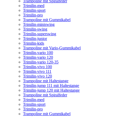
Trampoline mit Spiralfeder
Trimilin-med
Trimilin-sport
Trimilin-pro
Trampoline mit Gummikabel
Trimilin-miniswing
Trimilin-swing
Trimilin-superswing
Trimilin-junior
Trimilin-kids
Trampoline mit Vario-Gummikabel
Trimilin-vario 100
Trimilin-vario 120
Trimilin-vario 120-35
Trimilin-vivo 100
Trimilin-vivo 111
Trimilin-vivo 120
Trampoline mit Haltestange
Trimilin-jump 111 mit Haltestange
Trimilin-jump 120 mit Haltestange
Trampoline mit Spiralfeder
Trimilin-med
Trimilin-sport
Trimilin-pro
Trampoline mit Gummikabel