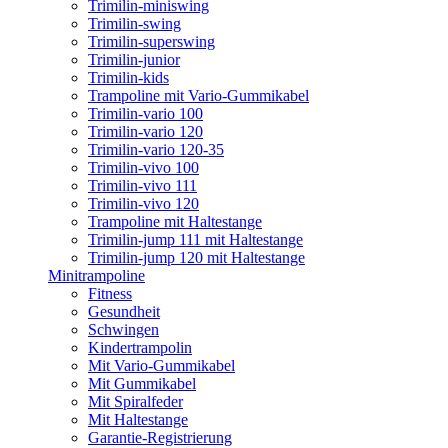
Trimilin-miniswing
Trimilin-swing
Trimilin-superswing
Trimilin-junior
Trimilin-kids
Trampoline mit Vario-Gummikabel
Trimilin-vario 100
Trimilin-vario 120
Trimilin-vario 120-35
Trimilin-vivo 100
Trimilin-vivo 111
Trimilin-vivo 120
Trampoline mit Haltestange
Trimilin-jump 111 mit Haltestange
Trimilin-jump 120 mit Haltestange
Minitrampoline
Fitness
Gesundheit
Schwingen
Kindertrampolin
Mit Vario-Gummikabel
Mit Gummikabel
Mit Spiralfeder
Mit Haltestange
Garantie-Registrierung