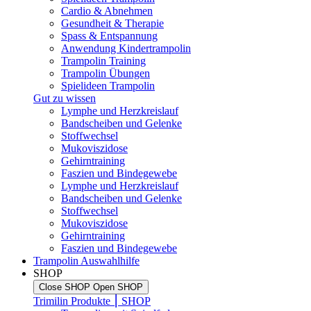
Cardio & Abnehmen
Gesundheit & Therapie
Spass & Entspannung
Anwendung Kindertrampolin
Trampolin Training
Trampolin Übungen
Spielideen Trampolin
Gut zu wissen
Lymphe und Herzkreislauf
Bandscheiben und Gelenke
Stoffwechsel
Mukoviszidose
Gehirntraining
Faszien und Bindegewebe
Lymphe und Herzkreislauf
Bandscheiben und Gelenke
Stoffwechsel
Mukoviszidose
Gehirntraining
Faszien und Bindegewebe
Trampolin Auswahlhilfe
SHOP
Close SHOP
Open SHOP
Trimilin Produkte ⎮ SHOP