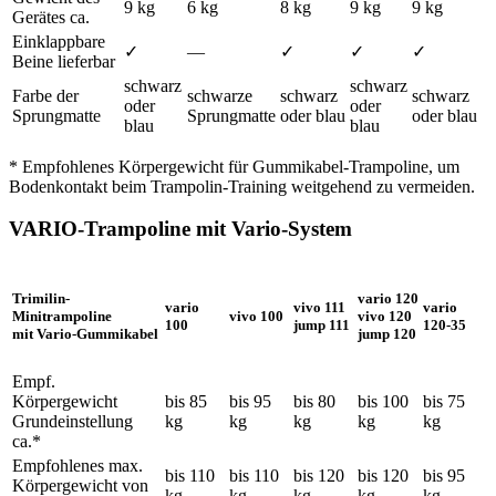
9 kg
6 kg
8 kg
9 kg
9 kg
Gerätes ca.
Einklappbare
✓
—
✓
✓
✓
Beine lieferbar
schwarz
schwarz
Farbe der
schwarze
schwarz
schwarz
oder
oder
Sprungmatte
Sprungmatte
oder blau
oder blau
blau
blau
* Empfohlenes Körpergewicht für Gummikabel-Trampoline, um
Bodenkontakt beim Trampolin-Training weitgehend zu vermeiden.
VARIO-Trampoline mit Vario-System
Trimilin-
vario 120
vario
vivo 111
vario
Minitrampoline
vivo 100
vivo 120
100
jump 111
120-35
mit Vario-Gummikabel
jump 120
Empf.
Körpergewicht
bis 85
bis 95
bis 80
bis 100
bis 75
Grundeinstellung
kg
kg
kg
kg
kg
ca.*
Empfohlenes max.
bis 110
bis 110
bis 120
bis 120
bis 95
Körpergewicht von
kg
kg
kg
kg
kg