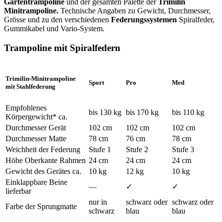
Gartentrampoline
und der gesamten Palette der
Trimilin
Minitrampoline.
Technische Angaben zu Gewicht, Durchmesser,
Grösse und zu den verschiedenen
Federungssystemen
Spiralfeder,
Gummikabel und Vario-System.
Trampoline mit Spiralfedern
Trimilin-Minitrampoline
Sport
Pro
Med
mit Stahlfederung
Empfohlenes
bis 130 kg
bis 170 kg
bis 110 kg
Körpergewicht* ca.
Durchmesser Gerät
102 cm
102 cm
102 cm
Durchmesser Matte
78 cm
76 cm
78 cm
Weichheit der Federung
Stufe 1
Stufe 2
Stufe 3
Höhe Oberkante Rahmen
24 cm
24 cm
24 cm
Gewicht des Gerätes ca.
10 kg
12 kg
10 kg
Einklappbare Beine
—
✓
✓
lieferbar
nur in
schwarz oder
schwarz oder
Farbe der Sprungmatte
schwarz
blau
blau