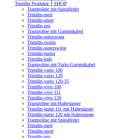
Trimilin Produkte ⎮ SHOP
Trampoline mit Spiralfeder
Trimilin-med
Trimilin-sport
Trimilin-pro
Trampoline mit Gummikabel
Trimilin-miniswing
Trimilin-swing
Trimilin-superswing
Trimilin-junior
Trimilin-kids
Trampoline mit Vario-Gummikabel
Trimilin-vario 100
Trimilin-vario 120
Trimilin-vario 120-35
Trimilin-vivo 100
Trimilin-vivo 111
Trimilin-vivo 120
Trampoline mit Haltestange
Trimilin-jump 111 mit Haltestange
Trimilin-jump 120 mit Haltestange
Trampoline mit Spiralfeder
Trimilin-med
Trimilin-sport
Trimilin-pro