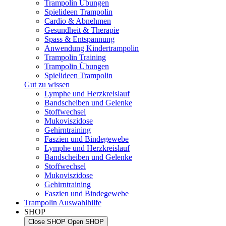
Trampolin Übungen
Spielideen Trampolin
Cardio & Abnehmen
Gesundheit & Therapie
Spass & Entspannung
Anwendung Kindertrampolin
Trampolin Training
Trampolin Übungen
Spielideen Trampolin
Gut zu wissen
Lymphe und Herzkreislauf
Bandscheiben und Gelenke
Stoffwechsel
Mukoviszidose
Gehirntraining
Faszien und Bindegewebe
Lymphe und Herzkreislauf
Bandscheiben und Gelenke
Stoffwechsel
Mukoviszidose
Gehirntraining
Faszien und Bindegewebe
Trampolin Auswahlhilfe
SHOP
Close SHOP
Open SHOP