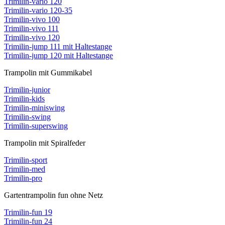
Trimilin-vario 120
Trimilin-vario 120-35
Trimilin-vivo 100
Trimilin-vivo 111
Trimilin-vivo 120
Trimilin-jump 111 mit Haltestange
Trimilin-jump 120 mit Haltestange
Trampolin mit Gummikabel
Trimilin-junior
Trimilin-kids
Trimilin-miniswing
Trimilin-swing
Trimilin-superswing
Trampolin mit Spiralfeder
Trimilin-sport
Trimilin-med
Trimilin-pro
Gartentrampolin fun ohne Netz
Trimilin-fun 19
Trimilin-fun 24