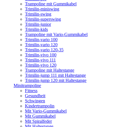
Trampoline mit Gummikabel
Trimilin-miniswing
Trimilin-swing
Trimilin-superswing
Trimilin-junior
Trimilin-kids
Trampoline mit Vario-Gummikabel
Trimilin-vario 100
Trimilin-vario 120
Trimilin-vario 120-35
Trimilin-vivo 100
Trimilin-vivo 111
Trimilin-vivo 120
Trampoline mit Haltestange
Trimilin-jump 111 mit Haltestange
Trimilin-jump 120 mit Haltestange
Minitrampoline
Fitness
Gesundheit
Schwingen
Kindertrampolin
Mit Vario-Gummikabel
Mit Gummikabel
Mit Spiralfeder
Mit Haltestange