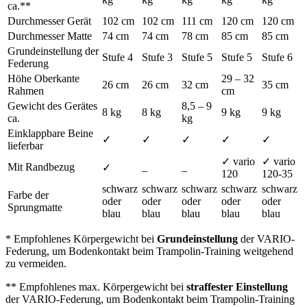
ca.**
Durchmesser Gerät
102 cm
102 cm
111 cm
120 cm
120 cm
Durchmesser Matte
74 cm
74 cm
78 cm
85 cm
85 cm
Grundeinstellung der
Stufe 4
Stufe 3
Stufe 5
Stufe 5
Stufe 6
Federung
Höhe Oberkante
29 – 32
26 cm
26 cm
32 cm
35 cm
Rahmen
cm
Gewicht des Gerätes
8,5 – 9
8 kg
8 kg
9 kg
9 kg
ca.
kg
Einklappbare Beine
✓
✓
✓
✓
✓
lieferbar
✓ vario
✓ vario
Mit Randbezug
_
_
✓
120
120-35
schwarz
schwarz
schwarz
schwarz
schwarz
Farbe der
oder
oder
oder
oder
oder
Sprungmatte
blau
blau
blau
blau
blau
* Empfohlenes Körpergewicht bei
Grundeinstellung
der VARIO-
Federung, um Bodenkontakt beim Trampolin-Training weitgehend
zu vermeiden.
** Empfohlenes max. Körpergewicht bei
straffester Einstellung
der VARIO-Federung, um Bodenkontakt beim Trampolin-Training