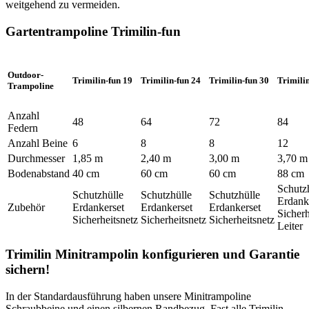
weitgehend zu vermeiden.
Gartentrampoline Trimilin-fun
Outdoor-
Trimilin-fun 19
Trimilin-fun 24
Trimilin-fun 30
Trimili
Trampoline
Anzahl
48
64
72
84
Federn
Anzahl Beine
6
8
8
12
Durchmesser
1,85 m
2,40 m
3,00 m
3,70 m
Bodenabstand
40 cm
60 cm
60 cm
88 cm
Schutz
Schutzhülle
Schutzhülle
Schutzhülle
Erdank
Zubehör
Erdankerset
Erdankerset
Erdankerset
Sicherh
Sicherheitsnetz
Sicherheitsnetz
Sicherheitsnetz
Leiter
Trimilin Minitrampolin konfigurieren und Garantie
sichern!
In der Standardausführung haben unsere Minitrampoline
Schraubbeine und einen silbernen Randbezug. Fast alle Trimilin-