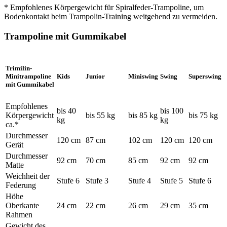
* Empfohlenes Körpergewicht für Spiralfeder-Trampoline, um
Bodenkontakt beim Trampolin-Training weitgehend zu vermeiden.
Trampoline mit Gummikabel
Trimilin-
Minitrampoline
Kids
Junior
Miniswing
Swing
Superswing
mit Gummikabel
Empfohlenes
bis 40
bis 100
Körpergewicht
bis 55 kg
bis 85 kg
bis 75 kg
kg
kg
ca.*
Durchmesser
120 cm
87 cm
102 cm
120 cm
120 cm
Gerät
Durchmesser
92 cm
70 cm
85 cm
92 cm
92 cm
Matte
Weichheit der
Stufe 6
Stufe 3
Stufe 4
Stufe 5
Stufe 6
Federung
Höhe
Oberkante
24 cm
22 cm
26 cm
29 cm
35 cm
Rahmen
Gewicht des