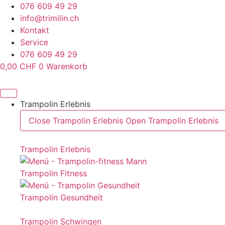
Zum
076 609 49 29
Inhalt
info@trimilin.ch
springen
Kontakt
Service
076 609 49 29
0,00
CHF
0
Warenkorb
Trampolin Erlebnis
Close Trampolin Erlebnis
Open Trampolin Erlebnis
Trampolin Erlebnis
Trampolin Fitness
Trampolin Gesundheit
Trampolin Schwingen