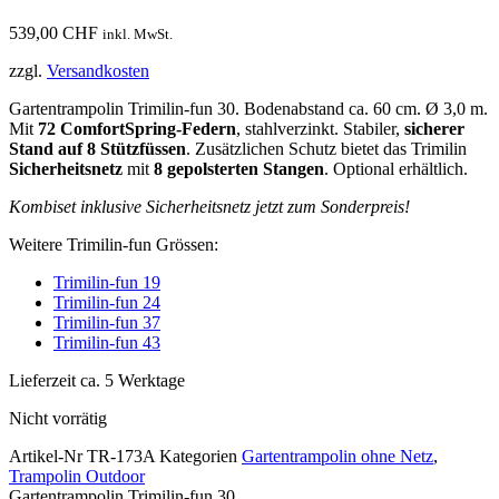
539,00
CHF
inkl. MwSt.
zzgl.
Versandkosten
Gartentrampolin Trimilin-fun 30. Bodenabstand ca. 60 cm. Ø 3,0 m.
Mit
72 ComfortSpring-Federn
, stahlverzinkt. Stabiler,
sicherer
Stand auf 8 Stützfüssen
. Zusätzlichen Schutz bietet das Trimilin
Sicherheitsnetz
mit
8 gepolsterten Stangen
. Optional erhältlich.
Kombiset inklusive Sicherheitsnetz jetzt zum Sonderpreis!
Weitere Trimilin-fun Grössen:
Trimilin-fun 19
Trimilin-fun 24
Trimilin-fun 37
Trimilin-fun 43
Lieferzeit ca. 5 Werktage
Nicht vorrätig
Artikel-Nr
TR-173A
Kategorien
Gartentrampolin ohne Netz
,
Trampolin Outdoor
Gartentrampolin Trimilin-fun 30