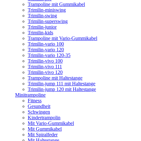
Trampoline mit Gummikabel
Trimilin-miniswing
Trimilin-swing
Trimilin-superswing
Trimilin-junior
Trimilin-kids
Trampoline mit Vario-Gummikabel
Trimilin-vario 100
Trimilin-vario 120
Trimilin-vario 120-35
Trimilin-vivo 100
Trimilin-vivo 111
Trimilin-vivo 120
Trampoline mit Haltestange
Trimilin-jump 111 mit Haltestange
Trimilin-jump 120 mit Haltestange
Minitrampoline
Fitness
Gesundheit
Schwingen
Kindertrampolin
Mit Vario-Gummikabel
Mit Gummikabel
Mit Spiralfeder
Mit Haltestange