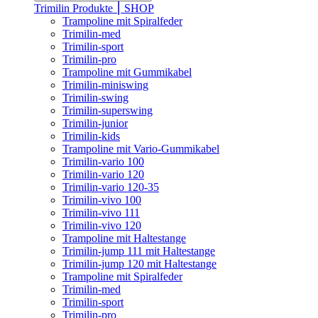
Trimilin Produkte ⎮ SHOP
Trampoline mit Spiralfeder
Trimilin-med
Trimilin-sport
Trimilin-pro
Trampoline mit Gummikabel
Trimilin-miniswing
Trimilin-swing
Trimilin-superswing
Trimilin-junior
Trimilin-kids
Trampoline mit Vario-Gummikabel
Trimilin-vario 100
Trimilin-vario 120
Trimilin-vario 120-35
Trimilin-vivo 100
Trimilin-vivo 111
Trimilin-vivo 120
Trampoline mit Haltestange
Trimilin-jump 111 mit Haltestange
Trimilin-jump 120 mit Haltestange
Trampoline mit Spiralfeder
Trimilin-med
Trimilin-sport
Trimilin-pro