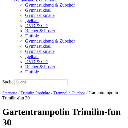
Gymnastikband & Zubehör
Gymnastikball
Gymnastikmatte
Igelball
DVD & CD
Bücher & Poster
Duftöle
Gymnastikband & Zubehör
Gymnastikball
Gymnastikmatte
Igelball
DVD & CD
Bücher & Poster
Duftöle
Suche
/
/
/
Gartentrampolin
Startseite
Trimilin Produkte
Trampolin Outdoor
Trimilin-fun 30
Gartentrampolin Trimilin-fun
30