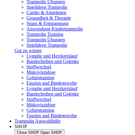
Trampolin Übungen
Spielideen Trampolin
Cardio & Abnehmen
Gesundheit & Therapie
Spass & Entspannung
Anwendung Kindertrampolin
Trampolin Training
Trampolin Übungen
Spielideen Trampolin
Gut zu wissen
Lymphe und Herzkreislauf
Bandscheiben und Gelenke
Stoffwechsel
Mukoviszidose
Gehirntraining
Faszien und Bindegewebe
Lymphe und Herzkreislauf
Bandscheiben und Gelenke
Stoffwechsel
Mukoviszidose
Gehirntraining
Faszien und Bindegewebe
Trampolin Auswahlhilfe
SHOP
Close SHOP
Open SHOP