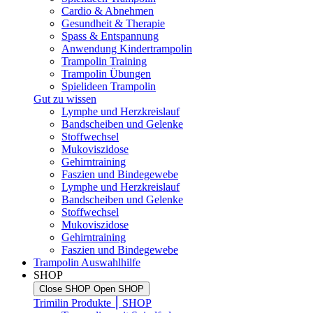
Cardio & Abnehmen
Gesundheit & Therapie
Spass & Entspannung
Anwendung Kindertrampolin
Trampolin Training
Trampolin Übungen
Spielideen Trampolin
Gut zu wissen
Lymphe und Herzkreislauf
Bandscheiben und Gelenke
Stoffwechsel
Mukoviszidose
Gehirntraining
Faszien und Bindegewebe
Lymphe und Herzkreislauf
Bandscheiben und Gelenke
Stoffwechsel
Mukoviszidose
Gehirntraining
Faszien und Bindegewebe
Trampolin Auswahlhilfe
SHOP
Close SHOP
Open SHOP
Trimilin Produkte ⎮ SHOP