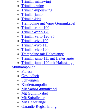
Trimilin-miniswing
Trimilin-swing
Trimilin-superswing
Trimilin-junior
Trimilin-kids
Trampoline mit Vario-Gummikabel
Trimilin-vario 100
Trimilin-vario 120
Trimilin-vario 120-35
Trimilin-vivo 100
Trimilin-vivo 111
Trimilin-vivo 120
Trampoline mit Haltestange
Trimilin-jump 111 mit Haltestange
Trimilin-jump 120 mit Haltestange
Minitrampoline
Fitness
Gesundheit
Schwingen
Kindertrampolin
Mit Vario-Gummikabel
Mit Gummikabel
Mit Spiralfeder
Mit Haltestange
Garantie-Registrierung