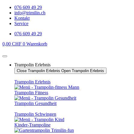
Zum
076 609 49 29
Inhalt
info@trimilin.ch
springen
Kontakt
Service
076 609 49 29
0,00
CHF
0
Warenkorb
Trampolin Erlebnis
Close Trampolin Erlebnis
Open Trampolin Erlebnis
Trampolin Erlebnis
Trampolin Fitness
Trampolin Gesundheit
Trampolin Schwingen
Kinder-Trampoline