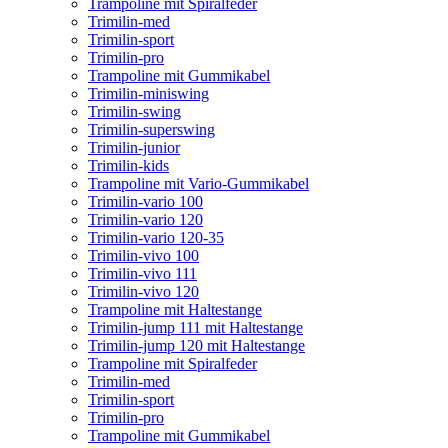
Trampoline mit Spiralfeder
Trimilin-med
Trimilin-sport
Trimilin-pro
Trampoline mit Gummikabel
Trimilin-miniswing
Trimilin-swing
Trimilin-superswing
Trimilin-junior
Trimilin-kids
Trampoline mit Vario-Gummikabel
Trimilin-vario 100
Trimilin-vario 120
Trimilin-vario 120-35
Trimilin-vivo 100
Trimilin-vivo 111
Trimilin-vivo 120
Trampoline mit Haltestange
Trimilin-jump 111 mit Haltestange
Trimilin-jump 120 mit Haltestange
Trampoline mit Spiralfeder
Trimilin-med
Trimilin-sport
Trimilin-pro
Trampoline mit Gummikabel