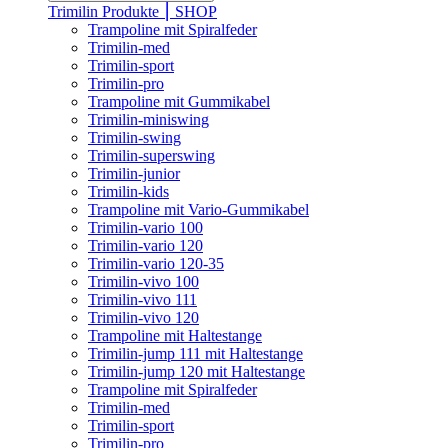
Trimilin Produkte ⎮ SHOP
Trampoline mit Spiralfeder
Trimilin-med
Trimilin-sport
Trimilin-pro
Trampoline mit Gummikabel
Trimilin-miniswing
Trimilin-swing
Trimilin-superswing
Trimilin-junior
Trimilin-kids
Trampoline mit Vario-Gummikabel
Trimilin-vario 100
Trimilin-vario 120
Trimilin-vario 120-35
Trimilin-vivo 100
Trimilin-vivo 111
Trimilin-vivo 120
Trampoline mit Haltestange
Trimilin-jump 111 mit Haltestange
Trimilin-jump 120 mit Haltestange
Trampoline mit Spiralfeder
Trimilin-med
Trimilin-sport
Trimilin-pro