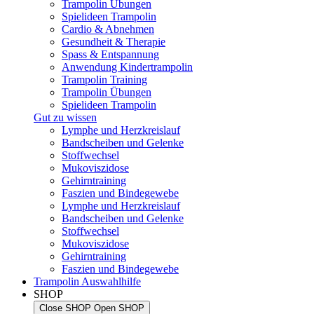
Trampolin Übungen
Spielideen Trampolin
Cardio & Abnehmen
Gesundheit & Therapie
Spass & Entspannung
Anwendung Kindertrampolin
Trampolin Training
Trampolin Übungen
Spielideen Trampolin
Gut zu wissen
Lymphe und Herzkreislauf
Bandscheiben und Gelenke
Stoffwechsel
Mukoviszidose
Gehirntraining
Faszien und Bindegewebe
Lymphe und Herzkreislauf
Bandscheiben und Gelenke
Stoffwechsel
Mukoviszidose
Gehirntraining
Faszien und Bindegewebe
Trampolin Auswahlhilfe
SHOP
Close SHOP
Open SHOP