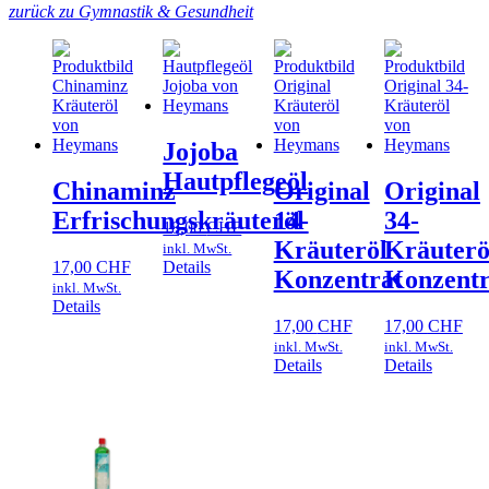
zurück zu Gymnastik & Gesundheit
Jojoba
Hautpflegeöl
Chinaminz
Original
Original
Erfrischungskräuteröl
14-
34-
18,00
CHF
Kräuteröl
Kräuterö
inkl. MwSt.
17,00
CHF
Details
Konzentrat
Konzentr
inkl. MwSt.
Details
17,00
CHF
17,00
CHF
inkl. MwSt.
inkl. MwSt.
Details
Details