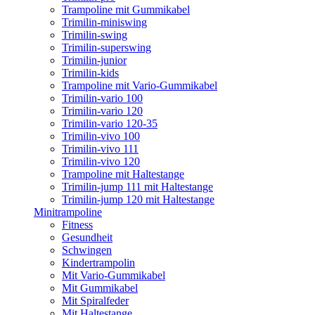
Trampoline mit Gummikabel
Trimilin-miniswing
Trimilin-swing
Trimilin-superswing
Trimilin-junior
Trimilin-kids
Trampoline mit Vario-Gummikabel
Trimilin-vario 100
Trimilin-vario 120
Trimilin-vario 120-35
Trimilin-vivo 100
Trimilin-vivo 111
Trimilin-vivo 120
Trampoline mit Haltestange
Trimilin-jump 111 mit Haltestange
Trimilin-jump 120 mit Haltestange
Minitrampoline
Fitness
Gesundheit
Schwingen
Kindertrampolin
Mit Vario-Gummikabel
Mit Gummikabel
Mit Spiralfeder
Mit Haltestange