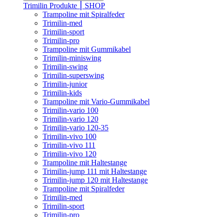
Trimilin Produkte ⎮ SHOP
Trampoline mit Spiralfeder
Trimilin-med
Trimilin-sport
Trimilin-pro
Trampoline mit Gummikabel
Trimilin-miniswing
Trimilin-swing
Trimilin-superswing
Trimilin-junior
Trimilin-kids
Trampoline mit Vario-Gummikabel
Trimilin-vario 100
Trimilin-vario 120
Trimilin-vario 120-35
Trimilin-vivo 100
Trimilin-vivo 111
Trimilin-vivo 120
Trampoline mit Haltestange
Trimilin-jump 111 mit Haltestange
Trimilin-jump 120 mit Haltestange
Trampoline mit Spiralfeder
Trimilin-med
Trimilin-sport
Trimilin-pro