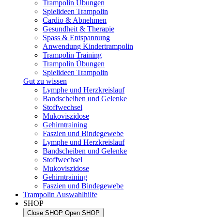
Trampolin Übungen
Spielideen Trampolin
Cardio & Abnehmen
Gesundheit & Therapie
Spass & Entspannung
Anwendung Kindertrampolin
Trampolin Training
Trampolin Übungen
Spielideen Trampolin
Gut zu wissen
Lymphe und Herzkreislauf
Bandscheiben und Gelenke
Stoffwechsel
Mukoviszidose
Gehirntraining
Faszien und Bindegewebe
Lymphe und Herzkreislauf
Bandscheiben und Gelenke
Stoffwechsel
Mukoviszidose
Gehirntraining
Faszien und Bindegewebe
Trampolin Auswahlhilfe
SHOP
Close SHOP
Open SHOP