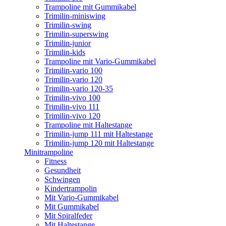
Trampoline mit Gummikabel
Trimilin-miniswing
Trimilin-swing
Trimilin-superswing
Trimilin-junior
Trimilin-kids
Trampoline mit Vario-Gummikabel
Trimilin-vario 100
Trimilin-vario 120
Trimilin-vario 120-35
Trimilin-vivo 100
Trimilin-vivo 111
Trimilin-vivo 120
Trampoline mit Haltestange
Trimilin-jump 111 mit Haltestange
Trimilin-jump 120 mit Haltestange
Minitrampoline
Fitness
Gesundheit
Schwingen
Kindertrampolin
Mit Vario-Gummikabel
Mit Gummikabel
Mit Spiralfeder
Mit Haltestange