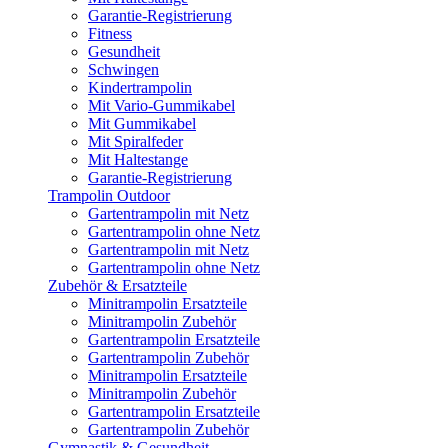
Garantie-Registrierung
Fitness
Gesundheit
Schwingen
Kindertrampolin
Mit Vario-Gummikabel
Mit Gummikabel
Mit Spiralfeder
Mit Haltestange
Garantie-Registrierung
Trampolin Outdoor
Gartentrampolin mit Netz
Gartentrampolin ohne Netz
Gartentrampolin mit Netz
Gartentrampolin ohne Netz
Zubehör & Ersatzteile
Minitrampolin Ersatzteile
Minitrampolin Zubehör
Gartentrampolin Ersatzteile
Gartentrampolin Zubehör
Minitrampolin Ersatzteile
Minitrampolin Zubehör
Gartentrampolin Ersatzteile
Gartentrampolin Zubehör
Gymnastik & Gesundheit