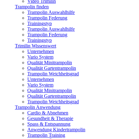
Video Trimilin
Trampolin finden
Trampolin Auswahlhilfe
Trampolin Federung
Trainingstyp
Trampolin Auswahlhilfe
Trampolin Federung
Trainingstyp
Trimilin Wissenswert
Unternehmen
Vario System
Qualität Minitrampolin
Qualität Gartentrampolin
Trampolin Weichheitsgrad
Unternehmen
Vario System
Qualität Minitrampolin
Qualität Gartentrampolin
Trampolin Weichheitsgrad
Trampolin Anwendung
Cardio & Abnehmen
Gesundheit & Therapie
Spass & Entspannung
Anwendung Kindertrampolin
Trampolin Training