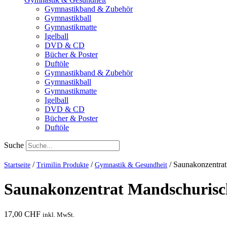
Gymnastikband & Zubehör
Gymnastikball
Gymnastikmatte
Igelball
DVD & CD
Bücher & Poster
Duftöle
Gymnastikband & Zubehör
Gymnastikball
Gymnastikmatte
Igelball
DVD & CD
Bücher & Poster
Duftöle
Suche
/
/
/
Saunakonzentra
Startseite
Trimilin Produkte
Gymnastik & Gesundheit
Saunakonzentrat Mandschurisc
17,00
CHF
inkl. MwSt.